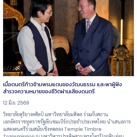
เมื่อดนตรีก้าวข้ามพรมแดนของวัฒนธรรม และพาผู้ฟัง
สำรวจความหมายของชีวิตผ่านเสียงดนตรี
12 มิ.ย. 2569
วิทยาลัยดุริยางคศิลป์ มหาวิทยาลัยมหิดล ร่วมกับสถาน
เอกอัครราชทูตราชรัฐลักเซมเบิร์กประจำประเทศไทย นำเสนอการ
แสดงดนตรีร่วมสมัยเชิงทดลอง Temple Timbre
Transmission ณ มหาวิหารประดิษฐานพระไตรปิฎกหินอ่อน