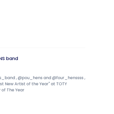
ENS band
ns_band , @pou_hens and @four_henssss ,
est New Artist of the Year" at TOTY
 of The Year