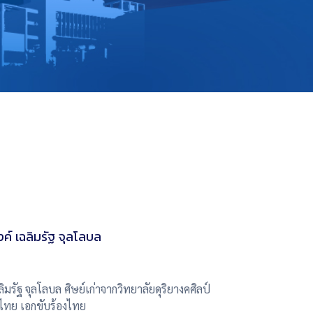
์ เฉลิมรัฐ จุลโลบล
มรัฐ จุลโลบล ศิษย์เก่าจากวิทยาลัยดุริยางคศิลป์
ไทย เอกขับร้องไทย