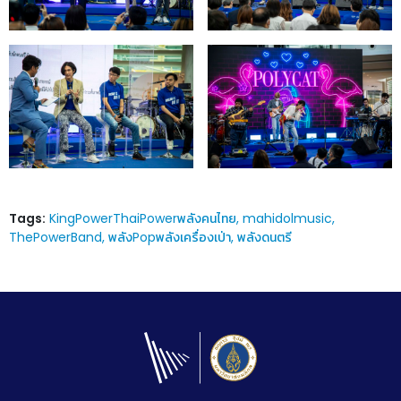
Tags:
KingPowerThaiPowerพลังคนไทย
mahidolmusic
ThePowerBand
พลังPopพลังเครื่องเป่า
พลังดนตรี