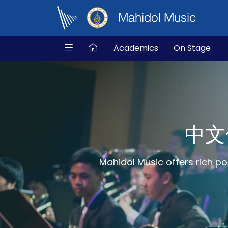
Mahidol Music
Academics
On Stage
中文信
Mahidol Music offers rich po