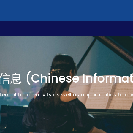
息 (Chinese Informat
tential for creativity as well as opportunities to c