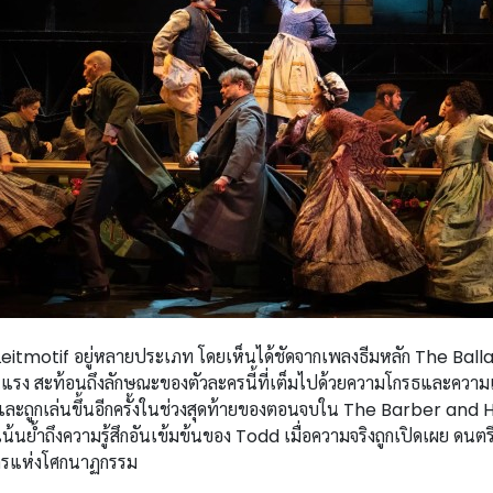
eitmotif อยู่หลายประเภท โดยเห็นได้ชัดจากเพลงธีมหลัก The Ba
ุนแรง สะท้อนถึงลักษณะของตัวละครนี้ที่เต็มไปด้วยความโกรธและควา
อง และถูกเล่นขึ้นอีกครั้งในช่วงสุดท้ายของตอนจบใน The Barber and 
้นย้ำถึงความรู้สึกอันเข้มข้นของ Todd เมื่อความจริงถูกเปิดเผย ดนตรีขอ
จักรแห่งโศกนาฏกรรม