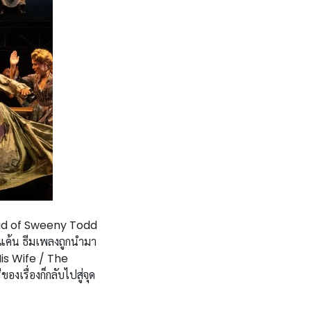
llad of Sweeny Todd
มแค้น ธีมเพลงถูกนำมา
His Wife / The
งเรื่องก็กลับไปสู่จุด