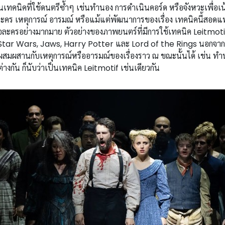
็นเทคนิคที่ใช้ดนตรีซ้ำๆ เช่นทำนอง การดำเนินคอร์ด หรือจังหวะเพื่อเ
คร เหตุการณ์ อารมณ์ หรือแม้แต่พัฒนาการของเรื่อง เทคนิคนี้สอดแ
ะครอย่างมากมาย ตัวอย่างของภาพยนตร์ที่มีการใช้เทคนิค Leitmot
น Star Wars, Jaws, Harry Potter และ Lord of the Rings นอกจาก
มผสานกับเหตุการณ์หรืออารมณ์ของเรื่องราว ณ ขณะนั้นได้ เช่น ทำ
ต่างกัน ก็นับว่าเป็นเทคนิค Leitmotif เช่นเดียวกัน