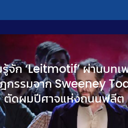
รู้จัก ‘Leitmotif’ ผ่านบทเ
ฎกรรมจาก Sweeney Tod
ตัดผมปีศาจแห่งถนนฟลีต