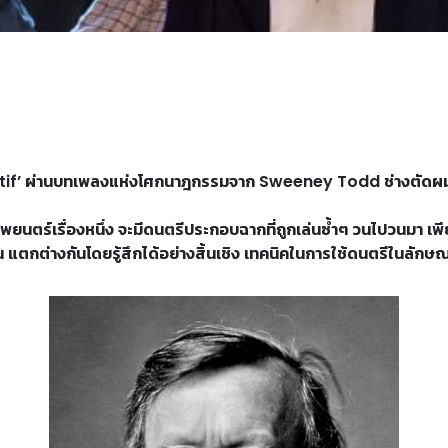
motif’ ผ่านบทเพลงแห่งโศกนาฎกรรมจาก Sweeney Todd ช่างตัด
พยนตร์เรื่องหนึ่ง จะมีดนตรีประกอบฉากที่ถูกเล่นซ้ำๆ วนไปวนมา เ
้น แตกต่างกันโดยรู้สึกได้อย่างสิ้นเชิง เทคนิคในการใช้ดนตรีในลักษณ