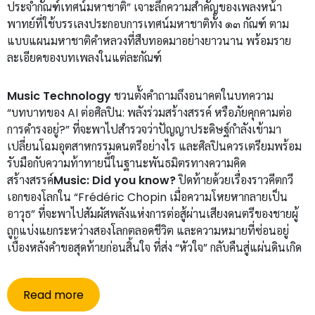
ประจำกัณฑ์เทศน์มหาชาติ” เจาะลึกความสำคัญของเพลงหน้า
พาทย์ที่ใช้บรรเลงประกอบการเทศน์มหาชาติทั้ง ๑๓ กัณฑ์ ตาม
แบบแผนมหาชาติคำหลวงที่สืบทอดมาอย่างยาวนาน พร้อมราย
ละเอียดของบทเพลงในแต่ละกัณฑ์
Music Technology
ชวนตั้งคำถามถึงอนาคตในบทความ
“บทบาทของ AI ต่อศิลปิน: พลังร่วมสร้างสรรค์ หรือภัยคุกคามต่อ
การดำรงอยู่?” ที่จะพาไปสำรวจว่าปัญญาประดิษฐ์กำลังเข้ามา
เปลี่ยนโฉมอุตสาหกรรมดนตรีอย่างไร และศิลปินควรเตรียมพร้อม
รับมือกับความท้าทายนี้ในฐานะพันธมิตรทางความคิด
สร้างสรรค์
Music: Did you know?
ปิดท้ายด้วยเรื่องราวคีตกวี
เอกของโลกใน “Frédéric Chopin เมื่อความโหยหากลายเป็น
อาวุธ” ที่จะพาไปสัมผัสพลังแห่งการต่อสู้ผ่านเสียงดนตรีของชายผู้
ถูกแบ่งแยกระหว่างสองโลกตลอดชีวิต และความหมายที่ซ่อนอยู่
เบื้องหลังคำขอสุดท้ายก่อนสิ้นใจ ที่ส่ง “หัวใจ” กลับคืนสู่แผ่นดินเกิด
Read more