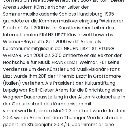
Von 1993 bis 1999 sowie erneut seit 2007 ist Rolf-Dieter
Arens zudem Künstlerischer Leiter der
Sommermusikakademie Schloss Hundisburg. 1995
gründete er die Kammermusikvereinigung “Weimarer
Solisten”. Seit 2000 ist er Künstlerischer Leiter des
Internationalen FRANZ LISZT Klavierwettbewerbs
Weimar-Bayreuth. Seit 2006 wirkt Arens als
Kuratoriumsmitglied in der NEUEN LISZT STIFTUNG
WEIMAR. Von 2001 bis 2010 amtierte er als Rektor der
Hochschule für Musik FRANZ LISZT Weimar. Für seine
Verdienste um den Künstler und Musikvisionär Franz
Liszt wurde ihm 2011 der “Premio Liszt” in Grottamare
(Italien) verliehen. Als Präsident der Kulturstiftung
Leipzig war Rolf-Dieter Arens für die Einrichtung einer
Wagner-Dauerausstellung in der Alten Nikolaischule in
der Geburtsstadt des Komponisten mit
verantwortlich, die im Mai 2013 eröffnet wurde. Im Jahr
2014 wurde Arens mit dem Thüringer Verdienstorden
geehrt. Im Studienjahr 2014/15 übernimmt er eine