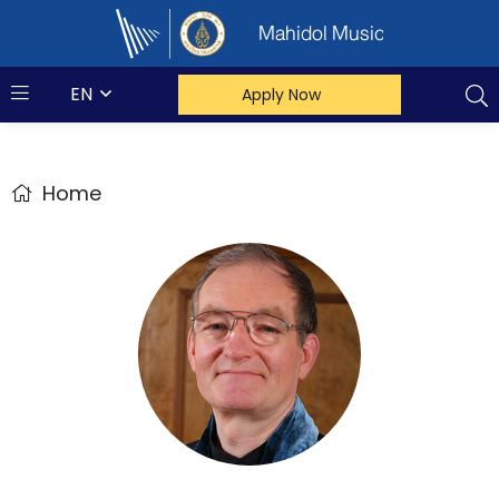
Mahidol Music
EN
Apply Now
Home