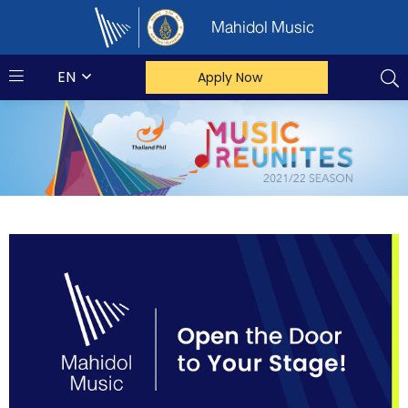
Mahidol Music
EN
Apply Now