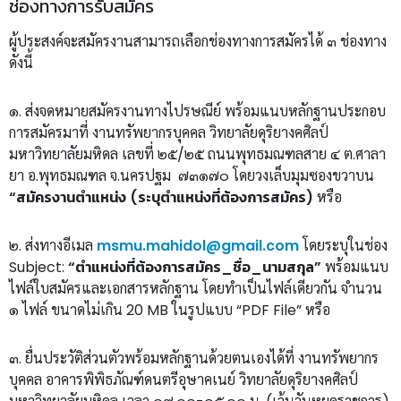
ช่องทางการรับสมัคร
ผู้ประสงค์จะสมัครงานสามารถเลือกช่องทางการสมัครได้ ๓ ช่องทาง
ดังนี้
๑. ส่งจดหมายสมัครงานทางไปรษณีย์ พร้อมแนบหลักฐานประกอบ
การสมัครมาที่ งานทรัพยากรบุคคล วิทยาลัยดุริยางคศิลป์
มหาวิทยาลัยมหิดล เลขที่ ๒๕/๒๕ ถนนพุทธมณฑลสาย ๔ ต.ศาลา
ยา อ.พุทธมณฑล จ.นครปฐม ๗๓๑๗๐ โดยวงเล็บมุมซองขวาบน
“สมัครงานตำแหน่ง (ระบุตำแหน่งที่ต้องการสมัคร)
หรือ
๒. ส่งทางอีเมล
msmu.mahidol@gmail.com
โดยระบุในช่อง
Subject:
“ตำแหน่งที่ต้องการสมัคร_ชื่อ_นามสกุล”
พร้อมแนบ
ไฟล์ใบสมัครและเอกสารหลักฐาน โดยทำเป็นไฟล์เดียวกัน จำนวน
๑ ไฟล์ ขนาดไม่เกิน 20 MB ในรูปแบบ “PDF File” หรือ
๓. ยื่นประวัติส่วนตัวพร้อมหลักฐานด้วยตนเองได้ที่ งานทรัพยากร
บุคคล อาคารพิพิธภัณฑ์ดนตรีอุษาคเนย์ วิทยาลัยดุริยางคศิลป์