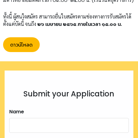
มหาวิทยาลัยมหิดล เวลา ๐๙.๐๐-๑๕.๐๐ น. (เว้นวันหยุดราชการ)
ทั้งนี้ ผู้สนใจสมัคร สามารถยื่นใบสมัครตามช่องทางการรับสมัครได้
ตั้งแต่บัดนี้ จนถึง
๒๖ เมษายน ๒๕๖๕ ภายในเวลา ๑๕.๐๐ น.
ดาวน์โหลด
Submit your Application
Name