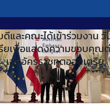
ีและคณะได้เข้าร่วมงาน วั
รียเพื่อแสดงความขอบคุณต
เอกอัครราชทูตออสเตรีย