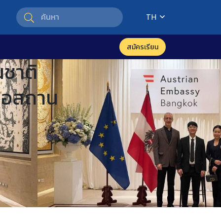
TH
สมัครเรียน
นชาติ
่อสถาน